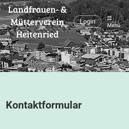
Landfrauen- &
Mütterverein
Login
Menü
Heitenried
Kontaktformular