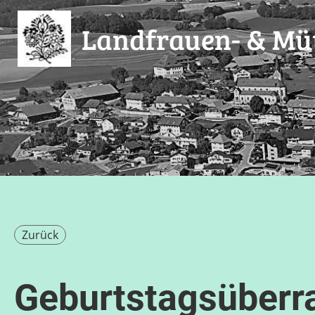
Landfrauen- & Müt
Zurück
Geburtstagsüberra